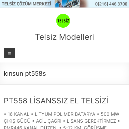
Skip
to
content
Telsiz Modelleri
Menü
kırısun pt558s
PT558 LİSANSSIZ EL TELSİZİ
• 16 KANAL • LİTYUM POLİMER BATARYA • 500 MW
ÇIKIŞ GÜCÜ • ACİL ÇAĞRI • LİSANS GEREKTİRMEZ •
PMR446 KANAL DÜZENİ • 5-12 KM. GÖRÜŞME