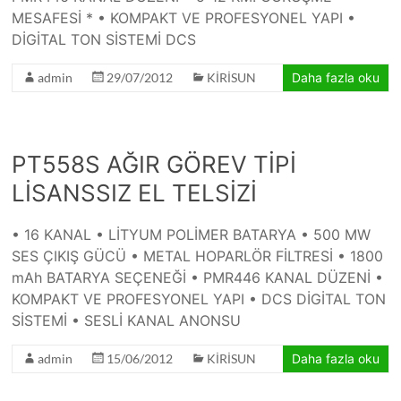
MESAFESİ * • KOMPAKT VE PROFESYONEL YAPI •
DİGİTAL TON SİSTEMİ DCS
admin
29/07/2012
KİRİSUN
Daha fazla oku
PT558S AĞIR GÖREV TİPİ
LİSANSSIZ EL TELSİZİ
• 16 KANAL • LİTYUM POLİMER BATARYA • 500 MW
SES ÇIKIŞ GÜCÜ • METAL HOPARLÖR FİLTRESİ • 1800
mAh BATARYA SEÇENEĞİ • PMR446 KANAL DÜZENİ •
KOMPAKT VE PROFESYONEL YAPI • DCS DİGİTAL TON
SİSTEMİ • SESLİ KANAL ANONSU
admin
15/06/2012
KİRİSUN
Daha fazla oku