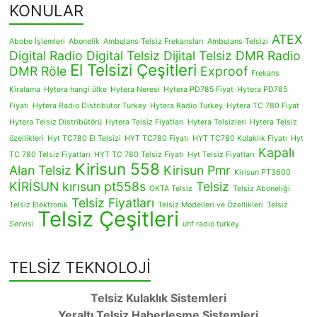
KONULAR
ATEX
Abobe İşlemleri
Abonelik
Ambulans Telsiz Frekansları
Ambulans Telsizi
Digital Radio
Digital Telsiz
Dijital Telsiz
DMR Radio
El Telsizi Çeşitleri
DMR Röle
Exproof
Frekans
Kiralama
Hytera hangi ülke
Hytera Neresi
Hytera PD785 Fiyat
Hytera PD785
Fiyatı
Hytera Radio Distributor Turkey
Hytera Radio Turkey
Hytera TC 780 Fiyat
Hytera Telsiz Distribütörü
Hytera Telsiz Fiyatları
Hytera Telsizleri
Hytera Telsiz
özellikleri
Hyt TC780 El Telsizi
HYT TC780 Fiyatı
HYT TC780 Kulaklık Fiyatı
Hyt
Kapalı
TC 780 Telsiz Fiyatları
HYT TC 780 Telsiz Fiyatı
Hyt Telsiz Fiyatları
Kirisun 558
Alan Telsiz
Kirisun Pmr
Kirisun PT3600
KİRİSUN
kırısun pt558s
Telsiz
OKTA Telsiz
Telsiz Aboneliği
Telsiz Fiyatları
Telsiz Elektronik
Telsiz Modelleri ve Özellikleri
Telsiz
Telsiz Çeşitleri
Servisi
uhf radio turkey
TELSİZ TEKNOLOJİ
Telsiz Kulaklık Sistemleri
Yeraltı Telsiz Haberleşme Sistemleri