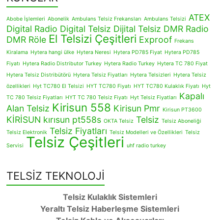
ATEX
Abobe İşlemleri
Abonelik
Ambulans Telsiz Frekansları
Ambulans Telsizi
Digital Radio
Digital Telsiz
Dijital Telsiz
DMR Radio
El Telsizi Çeşitleri
DMR Röle
Exproof
Frekans
Kiralama
Hytera hangi ülke
Hytera Neresi
Hytera PD785 Fiyat
Hytera PD785
Fiyatı
Hytera Radio Distributor Turkey
Hytera Radio Turkey
Hytera TC 780 Fiyat
Hytera Telsiz Distribütörü
Hytera Telsiz Fiyatları
Hytera Telsizleri
Hytera Telsiz
özellikleri
Hyt TC780 El Telsizi
HYT TC780 Fiyatı
HYT TC780 Kulaklık Fiyatı
Hyt
Kapalı
TC 780 Telsiz Fiyatları
HYT TC 780 Telsiz Fiyatı
Hyt Telsiz Fiyatları
Kirisun 558
Alan Telsiz
Kirisun Pmr
Kirisun PT3600
KİRİSUN
kırısun pt558s
Telsiz
OKTA Telsiz
Telsiz Aboneliği
Telsiz Fiyatları
Telsiz Elektronik
Telsiz Modelleri ve Özellikleri
Telsiz
Telsiz Çeşitleri
Servisi
uhf radio turkey
TELSİZ TEKNOLOJİ
Telsiz Kulaklık Sistemleri
Yeraltı Telsiz Haberleşme Sistemleri