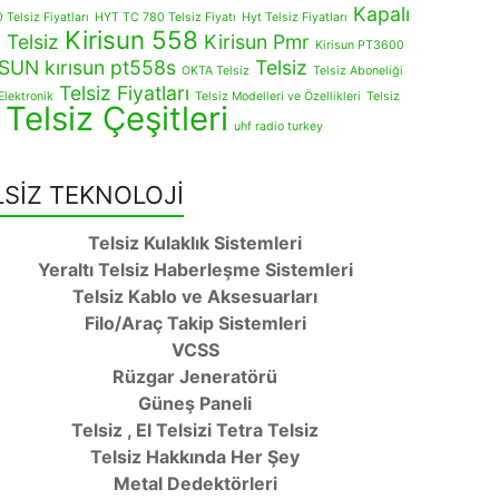
Kapalı
Telsiz Fiyatları
HYT TC 780 Telsiz Fiyatı
Hyt Telsiz Fiyatları
Kirisun 558
 Telsiz
Kirisun Pmr
Kirisun PT3600
İSUN
kırısun pt558s
Telsiz
OKTA Telsiz
Telsiz Aboneliği
Telsiz Fiyatları
Elektronik
Telsiz Modelleri ve Özellikleri
Telsiz
Telsiz Çeşitleri
uhf radio turkey
LSİZ TEKNOLOJİ
Telsiz Kulaklık Sistemleri
Yeraltı Telsiz Haberleşme Sistemleri
Telsiz Kablo ve Aksesuarları
Filo/Araç Takip Sistemleri
VCSS
Rüzgar Jeneratörü
Güneş Paneli
Telsiz , El Telsizi Tetra Telsiz
Telsiz Hakkında Her Şey
Metal Dedektörleri