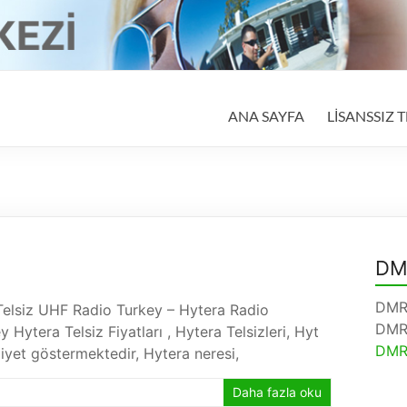
ANA SAYFA
LİSANSSIZ T
DM
DMR 
a Telsiz UHF Radio Turkey – Hytera Radio
DMR 
Hytera Telsiz Fiyatları , Hytera Telsizleri, Hyt
DMR 
liyet göstermektedir, Hytera neresi,
Daha fazla oku