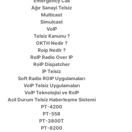
Emergency Call
Ağır Sanayi Telsiz
Multicast
Simulcast
VoIP
Telsiz Kanunu ?
OKTH Nedir ?
Roip Nedir ?
RoIP Radio Over IP
RoIP Dispatcher
IP Telsiz
Soft Radio ROIP Uygulamaları
VoIP Telsiz Uygulamaları
VoIP Teknolojisi ve RoIP
Acil Durum Telsiz Haberleşme Sistemi
PT-4200
PT-558
PT-3800T
PT-8200