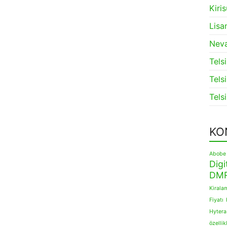
Kiri
Lisan
Neva
Tels
Tels
Tels
KO
Abobe 
Digi
DMR
Kirala
Fiyatı
Hytera
özellik