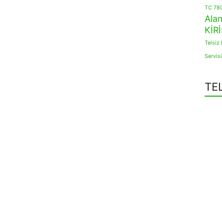
TC 780 
Alan
KİR
Telsiz 
Servisi
TE