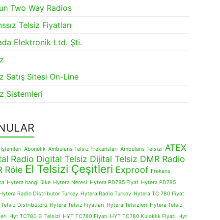
sun Two Way Radios
ssız Telsiz Fiyatları
da Elektronik Ltd. Şti.
iz
iz Satış Sitesi On-Line
iz Sistemleri
NULAR
ATEX
İşlemleri
Abonelik
Ambulans Telsiz Frekansları
Ambulans Telsizi
tal Radio
Digital Telsiz
Dijital Telsiz
DMR Radio
El Telsizi Çeşitleri
 Röle
Exproof
Frekans
ma
Hytera hangi ülke
Hytera Neresi
Hytera PD785 Fiyat
Hytera PD785
Hytera Radio Distributor Turkey
Hytera Radio Turkey
Hytera TC 780 Fiyat
 Telsiz Distribütörü
Hytera Telsiz Fiyatları
Hytera Telsizleri
Hytera Telsiz
leri
Hyt TC780 El Telsizi
HYT TC780 Fiyatı
HYT TC780 Kulaklık Fiyatı
Hyt