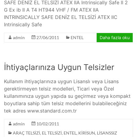
SAFE DENİZ EL TELSİZİ ATEX IIA Intrinsically Safe II 2
G Ex ib II A T4 HT944 VHF / FM ATEX IIA
INTRINSICALLY SAFE DENİZ EL TELSİZİ ATEX IIC
Intrinsically Safe
admin
27/06/2011
ENTEL
Daha fazla oku
İhtiyaçlarınıza Uygun Telsizler
Kullanım ihtiyaçlarınıza uygun Lisanslı veya Lisans
gerektirmeyen telsiz modelleri, Ticari veya Özel
kullanımınıza uygun yapıda su geçirmez veya kompakt
boyutlara sahip tüm telsiz modellerini bulabileceğiniz
tek adres www.standard.com.tr
admin
10/02/2011
ARAÇ TELSİZİ
,
EL TELSİZİ
,
ENTEL
,
KİRİSUN
,
LİSANSSIZ