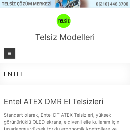
Skip
to
content
Telsiz Modelleri
Menü
ENTEL
Entel ATEX DMR El Telsizleri
Standart olarak, Entel DT ATEX Telsizleri, yüksek
görünürlüklü OLED ekrana, eldivenli elle kullanım için
tasarlanmış yüksek torklu ergonomik kontrollere ve