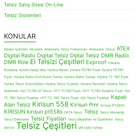
Telsiz Satış Sitesi On-Line
Telsiz Sistemleri
KONULAR
ATEX
Abobe İşlemleri
Abonelik
Ambulans Telsiz Frekansları
Ambulans Telsizi
Digital Radio
Digital Telsiz
Dijital Telsiz
DMR Radio
El Telsizi Çeşitleri
DMR Röle
Exproof
Frekans
Kiralama
Hytera hangi ülke
Hytera Neresi
Hytera PD785 Fiyat
Hytera PD785
Fiyatı
Hytera Radio Distributor Turkey
Hytera Radio Turkey
Hytera TC 780 Fiyat
Hytera Telsiz Distribütörü
Hytera Telsiz Fiyatları
Hytera Telsizleri
Hytera Telsiz
özellikleri
Hyt TC780 El Telsizi
HYT TC780 Fiyatı
HYT TC780 Kulaklık Fiyatı
Hyt
Kapalı
TC 780 Telsiz Fiyatları
HYT TC 780 Telsiz Fiyatı
Hyt Telsiz Fiyatları
Kirisun 558
Alan Telsiz
Kirisun Pmr
Kirisun PT3600
KİRİSUN
kırısun pt558s
Telsiz
OKTA Telsiz
Telsiz Aboneliği
Telsiz Fiyatları
Telsiz Elektronik
Telsiz Modelleri ve Özellikleri
Telsiz
Telsiz Çeşitleri
Servisi
uhf radio turkey