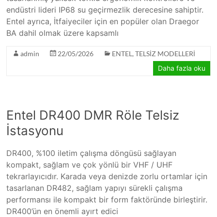
endüstri lideri IP68 su geçirmezlik derecesine sahiptir.
Entel ayrıca, İtfaiyeciler için en popüler olan Draegor
BA dahil olmak üzere kapsamlı
admin
22/05/2026
ENTEL
,
TELSİZ MODELLERİ
Daha fazla oku
Entel DR400 DMR Röle Telsiz
İstasyonu
DR400, %100 iletim çalışma döngüsü sağlayan
kompakt, sağlam ve çok yönlü bir VHF / UHF
tekrarlayıcıdır. Karada veya denizde zorlu ortamlar için
tasarlanan DR482, sağlam yapıyı sürekli çalışma
performansı ile kompakt bir form faktöründe birleştirir.
DR400’ün en önemli ayırt edici