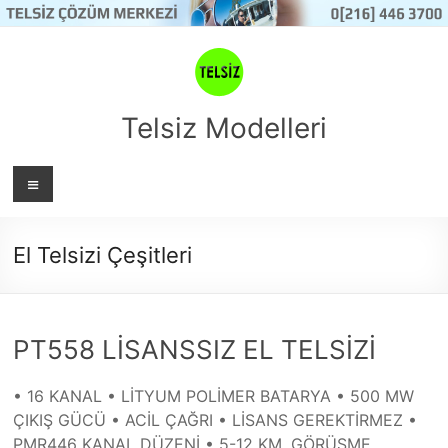
Skip
to
content
Telsiz Modelleri
Menü
El Telsizi Çeşitleri
PT558 LİSANSSIZ EL TELSİZİ
• 16 KANAL • LİTYUM POLİMER BATARYA • 500 MW
ÇIKIŞ GÜCÜ • ACİL ÇAĞRI • LİSANS GEREKTİRMEZ •
PMR446 KANAL DÜZENİ • 5-12 KM. GÖRÜŞME