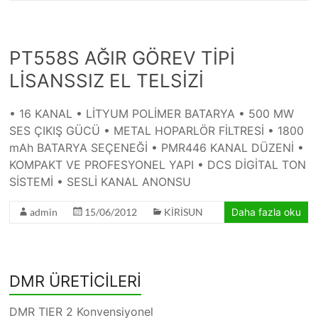
PT558S AĞIR GÖREV TİPİ
LİSANSSIZ EL TELSİZİ
• 16 KANAL • LİTYUM POLİMER BATARYA • 500 MW
SES ÇIKIŞ GÜCÜ • METAL HOPARLÖR FİLTRESİ • 1800
mAh BATARYA SEÇENEĞİ • PMR446 KANAL DÜZENİ •
KOMPAKT VE PROFESYONEL YAPI • DCS DİGİTAL TON
SİSTEMİ • SESLİ KANAL ANONSU
admin
15/06/2012
KİRİSUN
Daha fazla oku
DMR ÜRETİCİLERİ
DMR TIER 2 Konvensiyonel