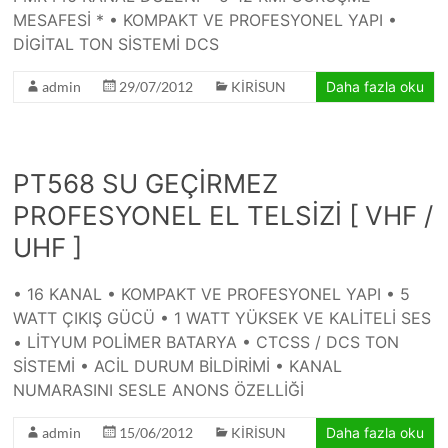
MESAFESİ * • KOMPAKT VE PROFESYONEL YAPI •
DİGİTAL TON SİSTEMİ DCS
admin
29/07/2012
KİRİSUN
Daha fazla oku
PT568 SU GEÇİRMEZ
PROFESYONEL EL TELSİZİ [ VHF /
UHF ]
• 16 KANAL • KOMPAKT VE PROFESYONEL YAPI • 5
WATT ÇIKIŞ GÜCÜ • 1 WATT YÜKSEK VE KALİTELİ SES
• LİTYUM POLİMER BATARYA • CTCSS / DCS TON
SİSTEMİ • ACİL DURUM BİLDİRİMİ • KANAL
NUMARASINI SESLE ANONS ÖZELLİĞİ
admin
15/06/2012
KİRİSUN
Daha fazla oku