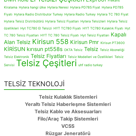
Frekans
Kiralama
Hytera hangi ülke
Hytera Neresi
Hytera PD785 Fiyat
Hytera PD785
Fiyatı
Hytera Radio Distributor Turkey
Hytera Radio Turkey
Hytera TC 780 Fiyat
Hytera Telsiz Distribütörü
Hytera Telsiz Fiyatları
Hytera Telsizleri
Hytera Telsiz
özellikleri
Hyt TC780 El Telsizi
HYT TC780 Fiyatı
HYT TC780 Kulaklık Fiyatı
Hyt
Kapalı
TC 780 Telsiz Fiyatları
HYT TC 780 Telsiz Fiyatı
Hyt Telsiz Fiyatları
Kirisun 558
Alan Telsiz
Kirisun Pmr
Kirisun PT3600
KİRİSUN
kırısun pt558s
Telsiz
OKTA Telsiz
Telsiz Aboneliği
Telsiz Fiyatları
Telsiz Elektronik
Telsiz Modelleri ve Özellikleri
Telsiz
Telsiz Çeşitleri
Servisi
uhf radio turkey
TELSİZ TEKNOLOJİ
Telsiz Kulaklık Sistemleri
Yeraltı Telsiz Haberleşme Sistemleri
Telsiz Kablo ve Aksesuarları
Filo/Araç Takip Sistemleri
VCSS
Rüzgar Jeneratörü