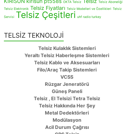
KİRİSUN
kırısun pt558s
Telsiz
OKTA Telsiz
Telsiz Aboneliği
Telsiz Fiyatları
Telsiz Elektronik
Telsiz Modelleri ve Özellikleri
Telsiz
Telsiz Çeşitleri
Servisi
uhf radio turkey
TELSİZ TEKNOLOJİ
Telsiz Kulaklık Sistemleri
Yeraltı Telsiz Haberleşme Sistemleri
Telsiz Kablo ve Aksesuarları
Filo/Araç Takip Sistemleri
VCSS
Rüzgar Jeneratörü
Güneş Paneli
Telsiz , El Telsizi Tetra Telsiz
Telsiz Hakkında Her Şey
Metal Dedektörleri
Modülasyon
Acil Durum Çağrısı