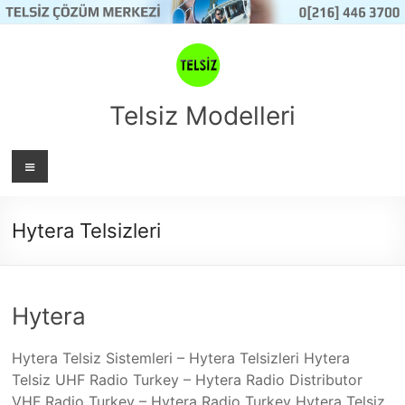
Skip
to
content
Telsiz Modelleri
Menü
Hytera Telsizleri
Hytera
Hytera Telsiz Sistemleri – Hytera Telsizleri Hytera
Telsiz UHF Radio Turkey – Hytera Radio Distributor
VHF Radio Turkey – Hytera Radio Turkey Hytera Telsiz