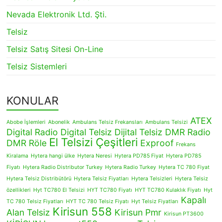
Nevada Elektronik Ltd. Şti.
Telsiz
Telsiz Satış Sitesi On-Line
Telsiz Sistemleri
KONULAR
ATEX
Abobe İşlemleri
Abonelik
Ambulans Telsiz Frekansları
Ambulans Telsizi
Digital Radio
Digital Telsiz
Dijital Telsiz
DMR Radio
El Telsizi Çeşitleri
DMR Röle
Exproof
Frekans
Kiralama
Hytera hangi ülke
Hytera Neresi
Hytera PD785 Fiyat
Hytera PD785
Fiyatı
Hytera Radio Distributor Turkey
Hytera Radio Turkey
Hytera TC 780 Fiyat
Hytera Telsiz Distribütörü
Hytera Telsiz Fiyatları
Hytera Telsizleri
Hytera Telsiz
özellikleri
Hyt TC780 El Telsizi
HYT TC780 Fiyatı
HYT TC780 Kulaklık Fiyatı
Hyt
Kapalı
TC 780 Telsiz Fiyatları
HYT TC 780 Telsiz Fiyatı
Hyt Telsiz Fiyatları
Kirisun 558
Alan Telsiz
Kirisun Pmr
Kirisun PT3600