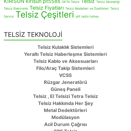
KİRİSUN
kırısun pt558s
Telsiz
OKTA Telsiz
Telsiz Aboneliği
Telsiz Fiyatları
Telsiz Elektronik
Telsiz Modelleri ve Özellikleri
Telsiz
Telsiz Çeşitleri
Servisi
uhf radio turkey
TELSİZ TEKNOLOJİ
Telsiz Kulaklık Sistemleri
Yeraltı Telsiz Haberleşme Sistemleri
Telsiz Kablo ve Aksesuarları
Filo/Araç Takip Sistemleri
VCSS
Rüzgar Jeneratörü
Güneş Paneli
Telsiz , El Telsizi Tetra Telsiz
Telsiz Hakkında Her Şey
Metal Dedektörleri
Modülasyon
Acil Durum Çağrısı