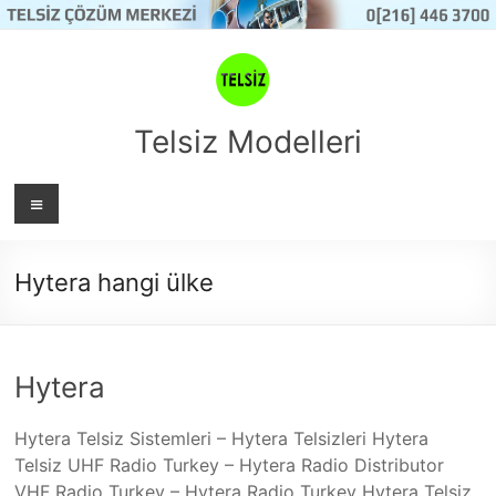
Skip
to
content
Telsiz Modelleri
Menü
Hytera hangi ülke
Hytera
Hytera Telsiz Sistemleri – Hytera Telsizleri Hytera
Telsiz UHF Radio Turkey – Hytera Radio Distributor
VHF Radio Turkey – Hytera Radio Turkey Hytera Telsiz