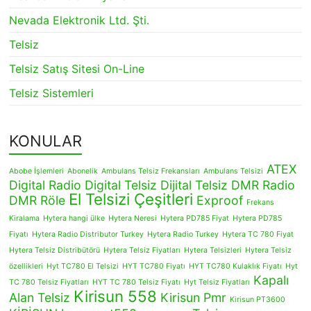
Nevada Elektronik Ltd. Şti.
Telsiz
Telsiz Satış Sitesi On-Line
Telsiz Sistemleri
KONULAR
ATEX
Abobe İşlemleri
Abonelik
Ambulans Telsiz Frekansları
Ambulans Telsizi
Digital Radio
Digital Telsiz
Dijital Telsiz
DMR Radio
El Telsizi Çeşitleri
DMR Röle
Exproof
Frekans
Kiralama
Hytera hangi ülke
Hytera Neresi
Hytera PD785 Fiyat
Hytera PD785
Fiyatı
Hytera Radio Distributor Turkey
Hytera Radio Turkey
Hytera TC 780 Fiyat
Hytera Telsiz Distribütörü
Hytera Telsiz Fiyatları
Hytera Telsizleri
Hytera Telsiz
özellikleri
Hyt TC780 El Telsizi
HYT TC780 Fiyatı
HYT TC780 Kulaklık Fiyatı
Hyt
Kapalı
TC 780 Telsiz Fiyatları
HYT TC 780 Telsiz Fiyatı
Hyt Telsiz Fiyatları
Kirisun 558
Alan Telsiz
Kirisun Pmr
Kirisun PT3600