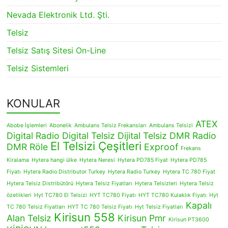
Nevada Elektronik Ltd. Şti.
Telsiz
Telsiz Satış Sitesi On-Line
Telsiz Sistemleri
KONULAR
ATEX
Abobe İşlemleri
Abonelik
Ambulans Telsiz Frekansları
Ambulans Telsizi
Digital Radio
Digital Telsiz
Dijital Telsiz
DMR Radio
El Telsizi Çeşitleri
DMR Röle
Exproof
Frekans
Kiralama
Hytera hangi ülke
Hytera Neresi
Hytera PD785 Fiyat
Hytera PD785
Fiyatı
Hytera Radio Distributor Turkey
Hytera Radio Turkey
Hytera TC 780 Fiyat
Hytera Telsiz Distribütörü
Hytera Telsiz Fiyatları
Hytera Telsizleri
Hytera Telsiz
özellikleri
Hyt TC780 El Telsizi
HYT TC780 Fiyatı
HYT TC780 Kulaklık Fiyatı
Hyt
Kapalı
TC 780 Telsiz Fiyatları
HYT TC 780 Telsiz Fiyatı
Hyt Telsiz Fiyatları
Kirisun 558
Alan Telsiz
Kirisun Pmr
Kirisun PT3600