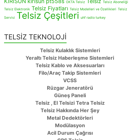
KİRİSUN
kırısun pt558s
Telsiz
OKTA Telsiz
Telsiz Aboneliği
Telsiz Fiyatları
Telsiz Elektronik
Telsiz Modelleri ve Özellikleri
Telsiz
Telsiz Çeşitleri
Servisi
uhf radio turkey
TELSİZ TEKNOLOJİ
Telsiz Kulaklık Sistemleri
Yeraltı Telsiz Haberleşme Sistemleri
Telsiz Kablo ve Aksesuarları
Filo/Araç Takip Sistemleri
VCSS
Rüzgar Jeneratörü
Güneş Paneli
Telsiz , El Telsizi Tetra Telsiz
Telsiz Hakkında Her Şey
Metal Dedektörleri
Modülasyon
Acil Durum Çağrısı