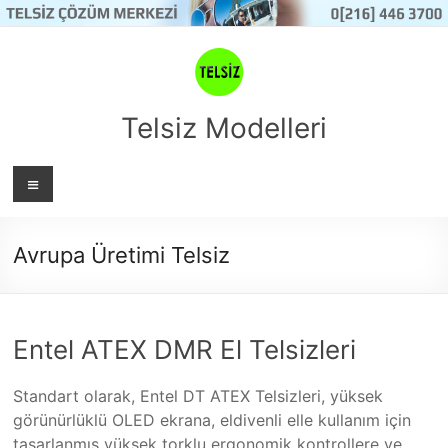
Skip
to
content
Telsiz Modelleri
Menü
Avrupa Üretimi Telsiz
Entel ATEX DMR El Telsizleri
Standart olarak, Entel DT ATEX Telsizleri, yüksek
görünürlüklü OLED ekrana, eldivenli elle kullanım için
tasarlanmış yüksek torklu ergonomik kontrollere ve